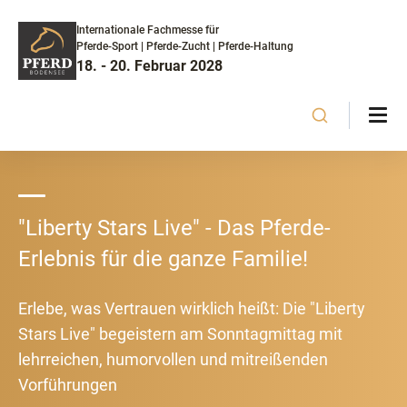
Internationale Fachmesse für
Pferde-Sport | Pferde-Zucht | Pferde-Haltung
18. - 20. Februar 2028
"Liberty Stars Live" - Das Pferde-
Erlebnis für die ganze Familie!
Erlebe, was Vertrauen wirklich heißt: Die "Liberty
Stars Live" begeistern am Sonntagmittag mit
lehrreichen, humorvollen und mitreißenden
Vorführungen