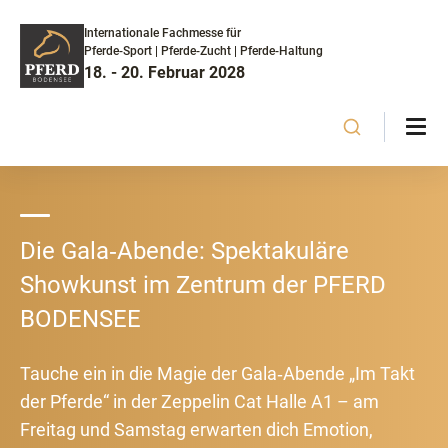
Internationale Fachmesse für
Pferde-Sport | Pferde-Zucht | Pferde-Haltung
18. - 20. Februar 2028
Die Gala‑Abende: Spektakuläre
Showkunst im Zentrum der PFERD
BODENSEE
Tauche ein in die Magie der Gala‑Abende „Im Takt
der Pferde“ in der Zeppelin Cat Halle A1 – am
Freitag und Samstag erwarten dich Emotion,