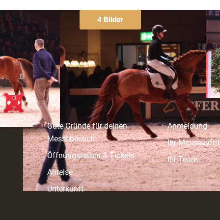
4 Bilder
Besuchen
Ausstellen
 Pferde-
Gute Gründe für deinen
Anmeldung
Messebesuch
Ihr Messeauftri
Öffnungszeiten & Tickets
Ihr Team
Anreise
Unterkunft