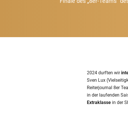
Finale des „8er-Teams“ des
2024 durften wir
int
Sven Lux (Vielseitigk
Reiterjournal 8er Te
in der laufenden Sai
Extraklasse
in der S