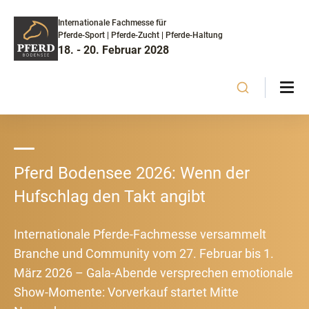
Internationale Fachmesse für
Pferde-Sport | Pferde-Zucht | Pferde-Haltung
18. - 20. Februar 2028
Pferd Bodensee 2026: Wenn der
Hufschlag den Takt angibt
Internationale Pferde-Fachmesse versammelt
Branche und Community vom 27. Februar bis 1.
März 2026 – Gala-Abende versprechen emotionale
Show-Momente: Vorverkauf startet Mitte