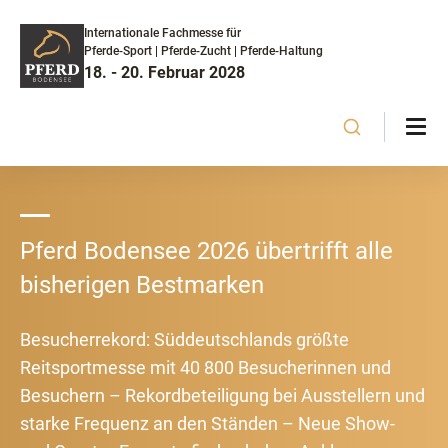
Internationale Fachmesse für
Pferde-Sport | Pferde-Zucht | Pferde-Haltung
18. - 20. Februar 2028
Pferd Bodensee 2026 übertrifft alle
bisherigen Bestmarken
Besucherrekord: Süddeutschlands größte
Reitsportmesse mit 40 800 Besucherinnen und
Besuchern – Rekordbeteiligung bei Ausstellern und
starke Frequenz an den Ständen – Neue Show-